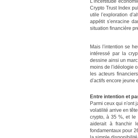
L'incertitude économiq
Crypto Trust Index pu
utile l'exploration d
appétit s'enracine d
situation financière p
Mais l'intention se h
intéressé par la cry
dessine ainsi un march
moins de l'idéologie 
les acteurs financier
d'actifs encore jeune e
Entre intention et pa
Parmi ceux qui n'ont j
volatilité arrive en t
crypto, à 35 %, et l
aiderait à franchir 
fondamentaux pour 26
la simple disponibilit