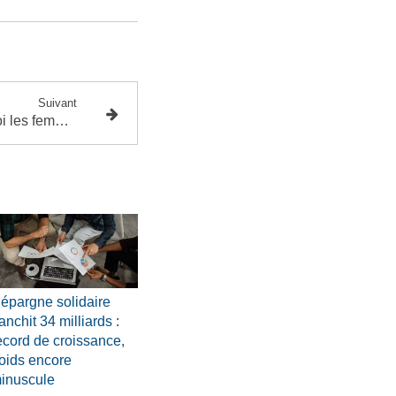
Suivant
Conseil financier : pourquoi les femmes paient encore leurs placements plus cher
’épargne solidaire
ranchit 34 milliards :
ecord de croissance,
oids encore
inuscule