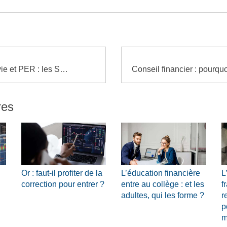
Assurance-vie et PER : les SCI immobilières passent sous un cadre plus strict
res
Or : faut-il profiter de la
L’éducation financière
L
correction pour entrer ?
entre au collège : et les
f
adultes, qui les forme ?
r
p
m