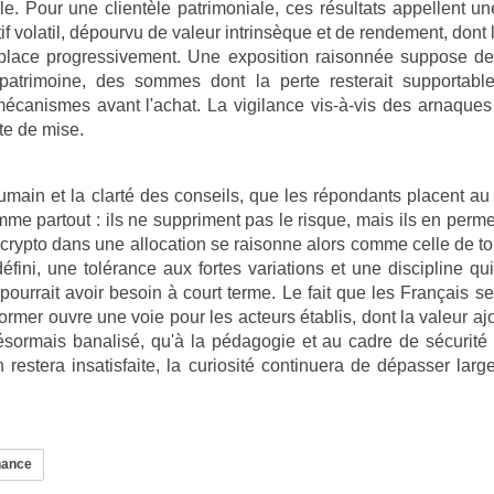
le. Pour une clientèle patrimoniale, ces résultats appellent u
f volatil, dépourvu de valeur intrinsèque et de rendement, dont
lace progressivement. Une exposition raisonnée suppose de
patrimoine, des sommes dont la perte resterait supportable,
canismes avant l'achat. La vigilance vis-à-vis des arnaque
te de mise.
ain et la clarté des conseils, que les répondants placent au 
omme partout : ils ne suppriment pas le risque, mais ils en perm
 crypto dans une allocation se raisonne alors comme celle de tout 
fini, une tolérance aux fortes variations et une discipline qui 
ourrait avoir besoin à court terme. Le fait que les Français se
ormer ouvre une voie pour les acteurs établis, dont la valeur aj
sormais banalisé, qu'à la pédagogie et au cadre de sécurité o
 restera insatisfaite, la curiosité continuera de dépasser larg
inance