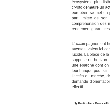
écosystème plus lisib
crypto demeure un acti
européen se met en p
part limitée de son 
compréhension des mé
rendement garanti res
L'accompagnement hum
attentes, valent ici c
lucide. La place de la
suppose un horizon dé
une épargne dont on p
leur banque pour s'inf
l'accès au marché, dé
demande d'orientation
effectif.
Particulier - Bourse/F