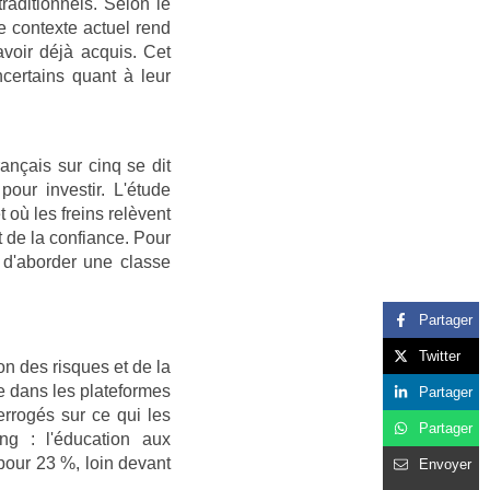
traditionnels. Selon le
e contexte actuel rend
avoir déjà acquis. Cet
certains quant à leur
ançais sur cinq se dit
our investir. L'étude
 où les freins relèvent
 de la confiance. Pour
e d'aborder une classe
Partager
Twitter
on des risques et de la
ce dans les plateformes
Partager
rrogés sur ce qui les
Partager
ang : l'éducation aux
our 23 %, loin devant
Envoyer