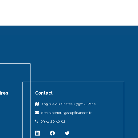
ires
Contact
109 rue du Château 75014, Paris
denis.perrout@stepfinances.fr
09 54 20 50 62