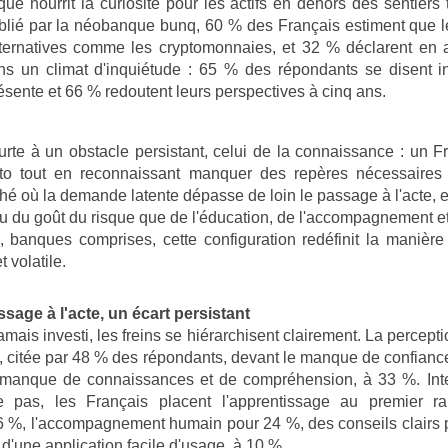
ue nourrit la curiosité pour les actifs en dehors des sentiers 
blié par la néobanque bunq, 60 % des Français estiment que l
'alternatives comme les cryptomonnaies, et 32 % déclarent en 
ans un climat d'inquiétude : 65 % des répondants se disent in
résente et 66 % redoutent leurs perspectives à cinq ans.
eurte à un obstacle persistant, celui de la connaissance : un Fr
pto tout en reconnaissant manquer des repères nécessaires p
é où la demande latente dépasse de loin le passage à l'acte, et
ou du goût du risque que de l'éducation, de l'accompagnement et
s, banques comprises, cette configuration redéfinit la manièr
t volatile.
ssage à l'acte, un écart persistant
amais investi, les freins se hiérarchisent clairement. La percepti
ête, citée par 48 % des répondants, devant le manque de confian
e manque de connaissances et de compréhension, à 33 %. Inte
le pas, les Français placent l'apprentissage au premier r
 %, l'accompagnement humain pour 24 %, des conseils clairs p
é d'une application facile d'usage, à 10 %.