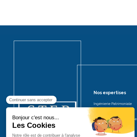
Nos expertises
Ingénierie Patrimoniale
Placement Financier
Investissement immobilie
Défiscalisation
Optimisation fiscale