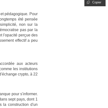
Copier
t et pédagogique. Pour
 longtemps été pensée
simplicité, non sur la
démocratise pas par la
et l'opacité perçue des
issement effectif a peu
accordée aux acteurs
comme les institutions
 d'échange crypto, à 22
banque pour s'informer.
dans sept pays, dont 1
s la construction d'un