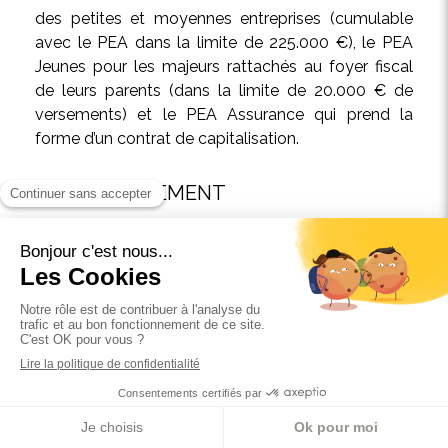
des petites et moyennes entreprises (cumulable
avec le PEA dans la limite de 225.000 €), le PEA
Jeunes pour les majeurs rattachés au foyer fiscal
de leurs parents (dans la limite de 20.000 € de
versements) et le PEA Assurance qui prend la
forme d’un contrat de capitalisation.
FONCTIONNEMENT
Un PEA est lié avec un compte en espèces sur
lequel les versements vont transiter pour acheter
les titres éligibles, verser les gains et débiter les
frais.
Le retrait total ou partiel avant l’expiration des 5
ans entraine la clôture du plan sauf cas de retrait
autorisés (licenciement, invalidité, mise en retraite
anticipée).